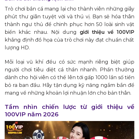
Trò chơi bắn cá mang lại cho thành viên những giây
phút thư giãn tuyệt vời và thú vị. Bạn sẽ hóa thân
thành ngư thủ để chinh phục hơn 50 loài sinh vật
biển khác nhau. Nội dung
giới thiệu về 100VIP
khẳng định đồ họa của trò chơi này đạt chuẩn chất
lượng HD.
Mỗi loại vũ khí đều có sức mạnh riêng biệt giúp
người chơi tiêu diệt cá thần nhanh. Phần thưởng
dành cho hội viên có thể lên tới gấp 1000 lần số tiền
bỏ ra ban đầu. Hãy tận dụng kỹ năng ngắm bắn để
mang về những khoản lợi nhuận lớn cho bản thân.
Tầm nhìn chiến lược từ giới thiệu về
100VIP năm 2026