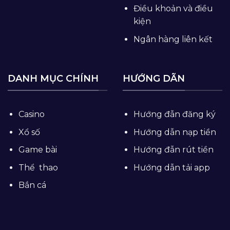
Điều khoản và điều
kiện
Ngân hàng liên kết
DANH MỤC CHÍNH
HƯỚNG DÃN
Casino
Hướng đẫn đăng ký
Xổ số
Hướng dẫn nạp tiền
Game bài
Hướng đẫn rút tiền
Thể thao
Hướng dẫn tải app
Bắn cá