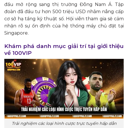
đầu mở rộng sang thị trường Đông Nam Á. Tập
đoàn đã đầu tư hơn 500 triệu USD nhằm nâng cấp
cơ sở hạ tầng kỹ thuật số. Hội viên tham gia sẽ cảm
nhận rõ sự ổn định của hệ thống máy chủ đặt tại
Singapore.
Khám phá danh mục giải trí tại giới thiệu
về 100VIP
Trải nghiệm các loại hình cược trực tuyến hấp dẫn