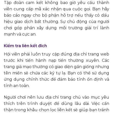
Tập đoàn cam kết không bao giờ yêu cầu thành
viên cung cấp mã xác nhận qua cuộc gọi. Bạn hãy
báo cáo ngay cho bộ phận hỗ trợ nếu thấy có dấu
hiệu giao dịch bất thường. Sự chủ động của người
chơi góp phần xây dựng môi trường giải trí lành
mạnh và cực an.
Kiểm tra liên kết đích
Hội viên phải luôn truy cập đúng địa chỉ trang web
trước khi tiến hành nạp tiền thường xuyên. Các
trang giả mạo thường có giao diện gần giống nhưng
tên miền sẽ chứa các ký tự lạ. Bạn có thể sử dụng
ứng dụng chính thức để đảm bảo tính ổn định và
tính an toàn.
Người chơi nên lưu địa chỉ trang chủ vào mục yêu
thích trên trình duyệt để dùng lâu dài. Việc cẩn
thận trong khâu chọn lọc liên kết sẽ giúp bạn tránh