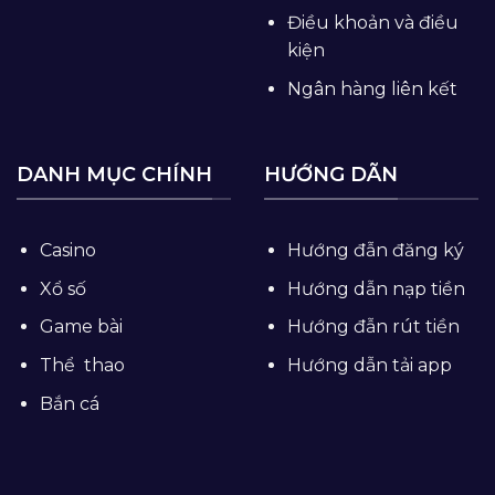
Điều khoản và điều
kiện
Ngân hàng liên kết
DANH MỤC CHÍNH
HƯỚNG DÃN
Casino
Hướng đẫn đăng ký
Xổ số
Hướng dẫn nạp tiền
Game bài
Hướng đẫn rút tiền
Thể thao
Hướng dẫn tải app
Bắn cá