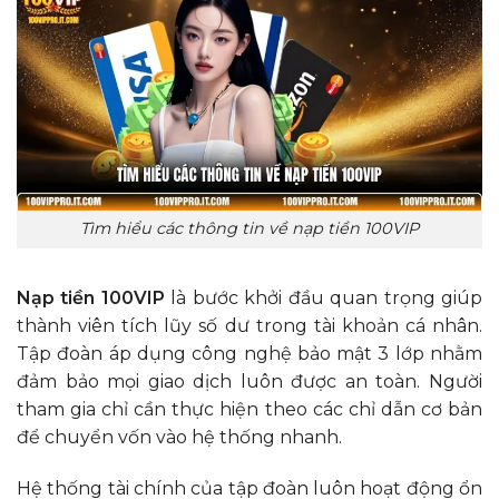
Tìm hiểu các thông tin về nạp tiền 100VIP
Nạp tiền 100VIP
là bước khởi đầu quan trọng giúp
thành viên tích lũy số dư trong tài khoản cá nhân.
Tập đoàn áp dụng công nghệ bảo mật 3 lớp nhằm
đảm bảo mọi giao dịch luôn được an toàn. Người
tham gia chỉ cần thực hiện theo các chỉ dẫn cơ bản
để chuyển vốn vào hệ thống nhanh.
Hệ thống tài chính của tập đoàn luôn hoạt động ổn