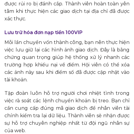
được rủi ro bị đánh cắp. Thành viên hoàn toàn yên
tâm khi thực hiện các giao dịch tại địa chỉ đã được
xác thực.
Lưu trữ hóa đơn nạp tiền 100VIP
Mỗi lần chuyển vốn thành công, bạn nên thực hiện
việc lưu giữ lại các hình ảnh giao dịch. Đây là bằng
chứng quan trọng giúp hệ thống xử lý nhanh các
trường hợp khiếu nại về điểm. Hội viên có thể xóa
các ảnh này sau khi điểm số đã được cập nhật vào
tài khoản.
Tập đoàn luôn hỗ trợ người chơi nhiệt tình trong
việc rà soát các lệnh chuyển khoản bị treo. Bạn chỉ
cần cung cấp đúng mã giao dịch để nhân viên tài
chính kiểm tra lại dữ liệu. Thành viên sẽ nhận được
sự hỗ trợ chuyên nghiệp nhất từ đội ngũ nhân sự
của web.