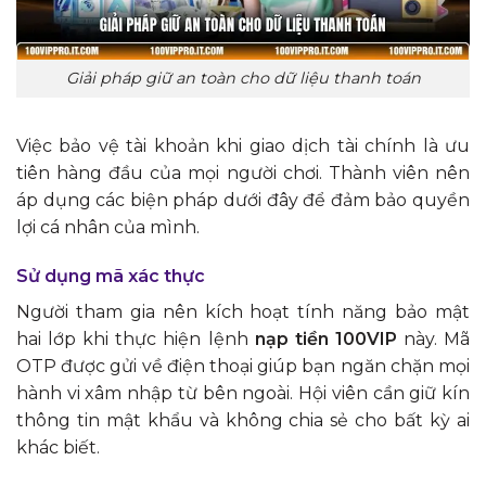
Giải pháp giữ an toàn cho dữ liệu thanh toán
Việc bảo vệ tài khoản khi giao dịch tài chính là ưu
tiên hàng đầu của mọi người chơi. Thành viên nên
áp dụng các biện pháp dưới đây để đảm bảo quyền
lợi cá nhân của mình.
Sử dụng mã xác thực
Người tham gia nên kích hoạt tính năng bảo mật
hai lớp khi thực hiện lệnh
nạp tiền 100VIP
này. Mã
OTP được gửi về điện thoại giúp bạn ngăn chặn mọi
hành vi xâm nhập từ bên ngoài. Hội viên cần giữ kín
thông tin mật khẩu và không chia sẻ cho bất kỳ ai
khác biết.