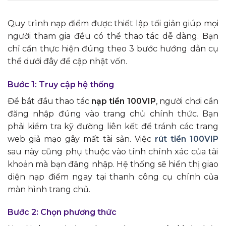
Quy trình nạp điểm được thiết lập tối giản giúp mọi
người tham gia đều có thể thao tác dễ dàng. Bạn
chỉ cần thực hiện đúng theo 3 bước hướng dẫn cụ
thể dưới đây để cập nhật vốn.
Bước 1: Truy cập hệ thống
Để bắt đầu thao tác
nạp tiền 100VIP
, người chơi cần
đăng nhập đúng vào trang chủ chính thức. Bạn
phải kiểm tra kỹ đường liên kết để tránh các trang
web giả mạo gây mất tài sản. Việc
rút tiền 100VIP
sau này cũng phụ thuộc vào tính chính xác của tài
khoản mà bạn đăng nhập. Hệ thống sẽ hiển thị giao
diện nạp điểm ngay tại thanh công cụ chính của
màn hình trang chủ.
Bước 2: Chọn phương thức