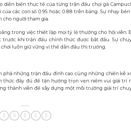
o diễn biến thực tế của từng trận đấu chọi gà Campuch
 của các con số 0.95 hoặc 0.88 trên bảng. Sự nhạy bén 
ớn cho người tham gia.
ng trong việc thiết lập mọi tỷ lệ thưởng cho hội viên. 
t trước khi trận đấu chính thức được bắt đầu. Sự chu
chơi luôn giữ vững vị thế dẫn đầu thị trường.
m phá những trận đấu đỉnh cao cùng những chiến kê x
n thức đầy đủ để tận hưởng trọn vẹn niềm vui giải trí n
g thành viên để xây dựng một môi trường giải trí chu