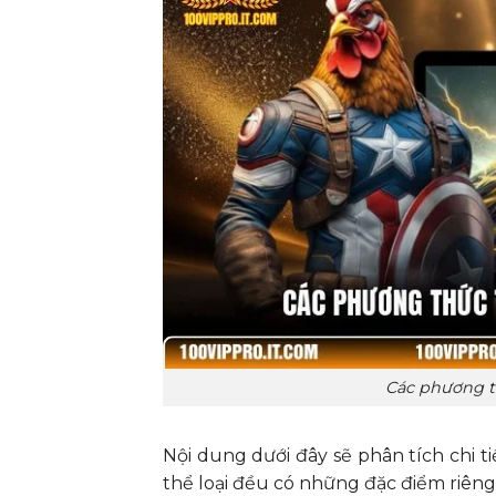
Các phương th
Nội dung dưới đây sẽ phân tích chi t
thể loại đều có những đặc điểm riêng