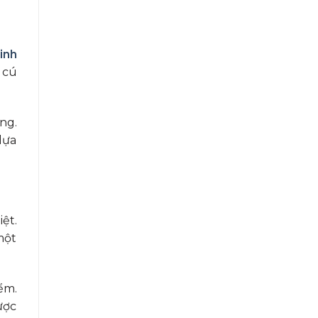
inh
 cú
ng.
lựa
ệt.
một
ểm.
ược