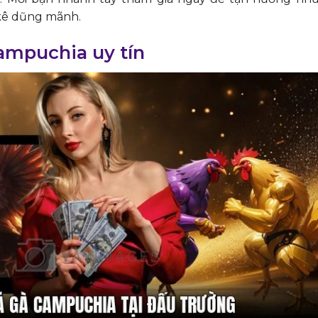
 kê dũng mãnh.
Campuchia uy tín