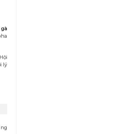
 gà
pha
Hội
 lý
ùng