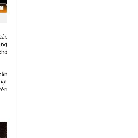
các
ảng
cho
hẩn
uật
yên