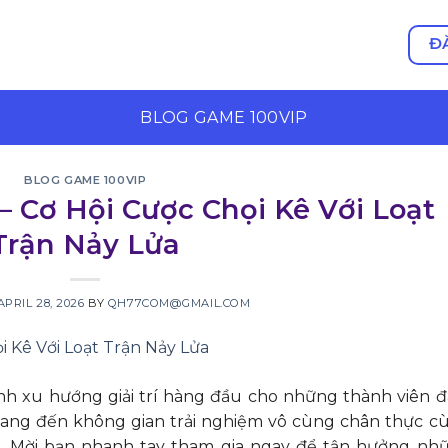
Đ
BLOG GAME 100VIP
BLOG GAME 100VIP
 Cơ Hội Cược Chọi Kê Với Loạt
Trận Nảy Lửa
APRIL 28, 2026
BY
QH77COM@GMAIL.COM
nh xu hướng giải trí hàng đầu cho những thành viên 
ang đến không gian trải nghiệm vô cùng chân thực c
ét. Mời bạn nhanh tay tham gia ngay để tận hưởng nh