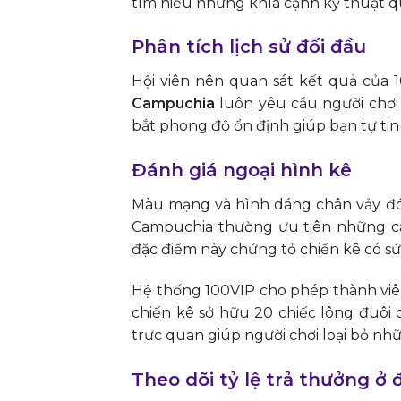
tìm hiểu những khía cạnh kỹ thuật q
Phân tích lịch sử đối đầu
Hội viên nên quan sát kết quả của 
Campuchia
luôn yêu cầu người chơi 
bắt phong độ ổn định giúp bạn tự tin
Đánh giá ngoại hình kê
Màu mạng và hình dáng chân vảy đóng
Campuchia thường ưu tiên những cá
đặc điểm này chứng tỏ chiến kê có sức
Hệ thống 100VIP cho phép thành viên
chiến kê sở hữu 20 chiếc lông đuôi 
trực quan giúp người chơi loại bỏ nh
Theo dõi tỷ lệ trả thưởng ở