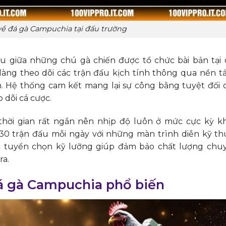
về đá gà Campuchia tại đấu trường
đấu giữa những chú gà chiến được tổ chức bài bản tại 
dàng theo dõi các trận đấu kịch tính thông qua nền t
n. Hệ thống cam kết mang lại sự công bằng tuyệt đối 
 dõi cá cược.
 thời gian rất ngắn nên nhịp độ luôn ở mức cực kỳ k
30 trận đấu mỗi ngày với những màn trình diễn kỹ th
c tuyển chọn kỹ lưỡng giúp đảm bảo chất lượng chu
ra.
đá gà Campuchia phổ biến