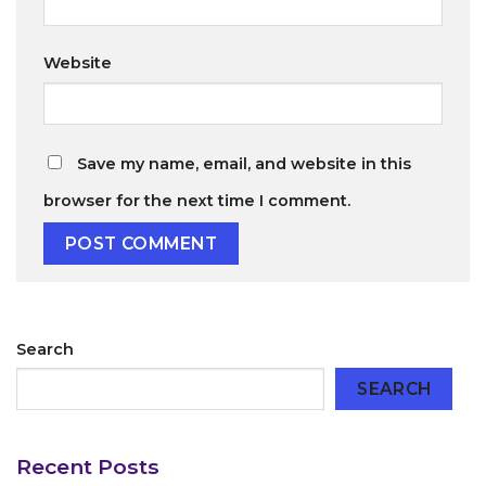
Website
Save my name, email, and website in this
browser for the next time I comment.
Search
SEARCH
Recent Posts