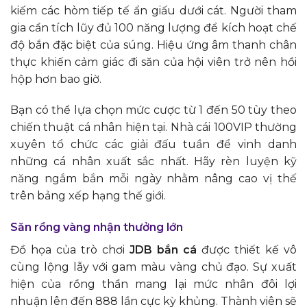
kiếm các hòm tiếp tế ẩn giấu dưới cát. Người tham
gia cần tích lũy đủ 100 năng lượng để kích hoạt chế
độ bắn đặc biệt của súng. Hiệu ứng âm thanh chân
thực khiến cảm giác đi săn của hội viên trở nên hồi
hộp hơn bao giờ.
Bạn có thể lựa chọn mức cược từ 1 đến 50 tùy theo
chiến thuật cá nhân hiện tại. Nhà cái 100VIP thường
xuyên tổ chức các giải đấu tuần để vinh danh
những cá nhân xuất sắc nhất. Hãy rèn luyện kỹ
năng ngắm bắn mỗi ngày nhằm nâng cao vị thế
trên bảng xếp hạng thế giới.
Săn rồng vàng nhận thưởng lớn
Đồ họa của trò chơi
JDB bắn cá
được thiết kế vô
cùng lộng lẫy với gam màu vàng chủ đạo. Sự xuất
hiện của rồng thần mang lại mức nhân đôi lợi
nhuận lên đến 888 lần cực kỳ khủng. Thành viên sẽ