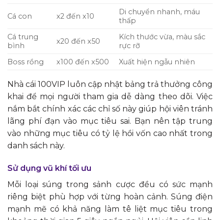
Di chuyển nhanh, máu
Cá con
x2 đến x10
thấp
Cá trung
Kích thước vừa, màu sắc
x20 đến x50
bình
rực rỡ
Boss rồng
x100 đến x500
Xuất hiện ngẫu nhiên
Nhà cái 100VIP luôn cập nhật bảng trả thưởng công
khai để mọi người tham gia dễ dàng theo dõi. Việc
nắm bắt chính xác các chỉ số này giúp hội viên tránh
lãng phí đạn vào mục tiêu sai. Bạn nên tập trung
vào những mục tiêu có tỷ lệ hồi vốn cao nhất trong
danh sách này.
Sử dụng vũ khí tối ưu
Mỗi loại súng trong sảnh cược đều có sức mạnh
riêng biệt phù hợp với từng hoàn cảnh. Súng điện
mạnh mẽ có khả năng làm tê liệt mục tiêu trong