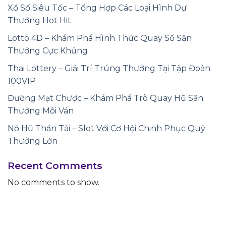
Xổ Số Siêu Tốc – Tổng Hợp Các Loại Hình Dự
Thưởng Hot Hit
Lotto 4D – Khám Phá Hình Thức Quay Số Săn
Thưởng Cực Khủng
Thai Lottery – Giải Trí Trúng Thưởng Tại Tập Đoàn
100VIP
Đường Mạt Chược – Khám Phá Trò Quay Hũ Săn
Thưởng Mỗi Ván
Nổ Hũ Thần Tài – Slot Với Cơ Hội Chinh Phục Quỹ
Thưởng Lớn
Recent Comments
No comments to show.