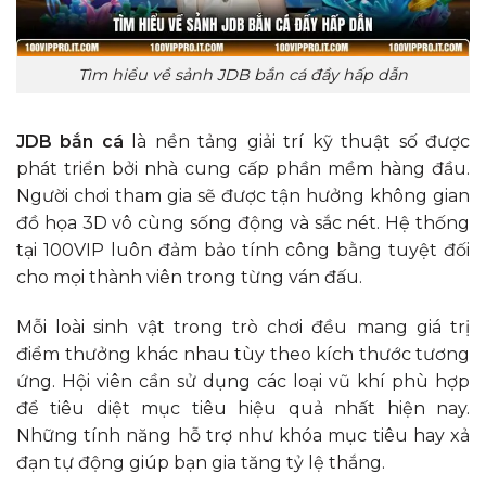
Tìm hiểu về sảnh JDB bắn cá đầy hấp dẫn
JDB bắn cá
là nền tảng giải trí kỹ thuật số được
phát triển bởi nhà cung cấp phần mềm hàng đầu.
Người chơi tham gia sẽ được tận hưởng không gian
đồ họa 3D vô cùng sống động và sắc nét. Hệ thống
tại 100VIP luôn đảm bảo tính công bằng tuyệt đối
cho mọi thành viên trong từng ván đấu.
Mỗi loài sinh vật trong trò chơi đều mang giá trị
điểm thưởng khác nhau tùy theo kích thước tương
ứng. Hội viên cần sử dụng các loại vũ khí phù hợp
để tiêu diệt mục tiêu hiệu quả nhất hiện nay.
Những tính năng hỗ trợ như khóa mục tiêu hay xả
đạn tự động giúp bạn gia tăng tỷ lệ thắng.