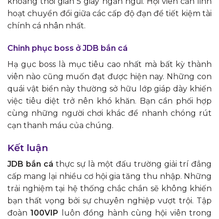
khoảng thời gian 5 giây ngắn ngủi. Hội viên cần linh
hoạt chuyển đổi giữa các cấp độ đạn để tiết kiệm tài
chính cá nhân nhất.
Chinh phục boss ở JDB bắn cá
Hạ gục boss là mục tiêu cao nhất mà bất kỳ thành
viên nào cũng muốn đạt được hiện nay. Những con
quái vật biển này thường sở hữu lớp giáp dày khiến
việc tiêu diệt trở nên khó khăn. Bạn cần phối hợp
cùng những người chơi khác để nhanh chóng rút
cạn thanh máu của chúng.
Kết luận
JDB bắn cá
thực sự là một đấu trường giải trí đẳng
cấp mang lại nhiều cơ hội gia tăng thu nhập. Những
trải nghiệm tại hệ thống chắc chắn sẽ không khiến
bạn thất vọng bởi sự chuyên nghiệp vượt trội. Tập
đoàn
100VIP
luôn đồng hành cùng hội viên trong