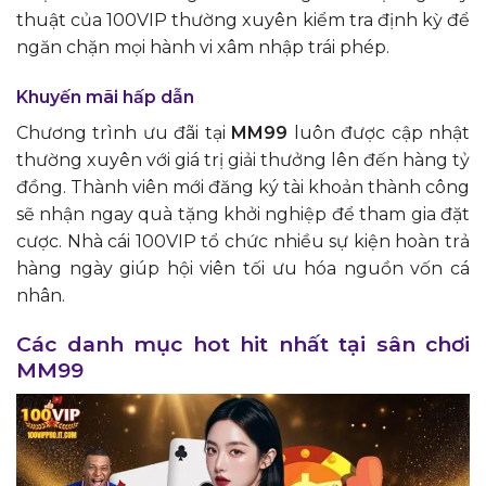
thuật của 100VIP thường xuyên kiểm tra định kỳ để
ngăn chặn mọi hành vi xâm nhập trái phép.
Khuyến mãi hấp dẫn
Chương trình ưu đãi tại
MM99
luôn được cập nhật
thường xuyên với giá trị giải thưởng lên đến hàng tỷ
đồng. Thành viên mới đăng ký tài khoản thành công
sẽ nhận ngay quà tặng khởi nghiệp để tham gia đặt
cược. Nhà cái 100VIP tổ chức nhiều sự kiện hoàn trả
hàng ngày giúp hội viên tối ưu hóa nguồn vốn cá
nhân.
Các danh mục hot hit nhất tại sân chơi
MM99