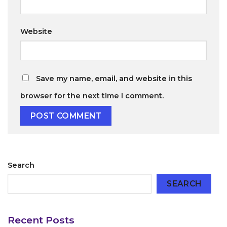
Website
Save my name, email, and website in this
browser for the next time I comment.
Search
SEARCH
Recent Posts