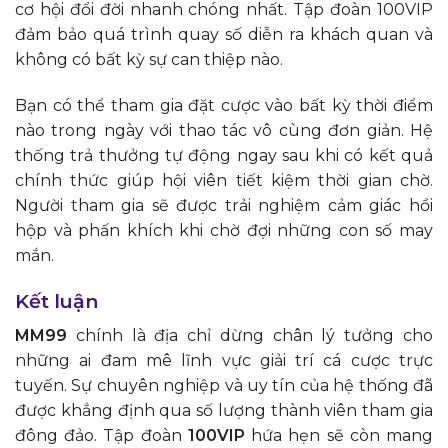
cơ hội đổi đời nhanh chóng nhất. Tập đoàn 100VIP
đảm bảo quá trình quay số diễn ra khách quan và
không có bất kỳ sự can thiệp nào.
Bạn có thể tham gia đặt cược vào bất kỳ thời điểm
nào trong ngày với thao tác vô cùng đơn giản. Hệ
thống trả thưởng tự động ngay sau khi có kết quả
chính thức giúp hội viên tiết kiệm thời gian chờ.
Người tham gia sẽ được trải nghiệm cảm giác hồi
hộp và phấn khích khi chờ đợi những con số may
mắn.
Kết luận
MM99
chính là địa chỉ dừng chân lý tưởng cho
những ai đam mê lĩnh vực giải trí cá cược trực
tuyến. Sự chuyên nghiệp và uy tín của hệ thống đã
được khẳng định qua số lượng thành viên tham gia
đông đảo. Tập đoàn
100VIP
hứa hẹn sẽ còn mang