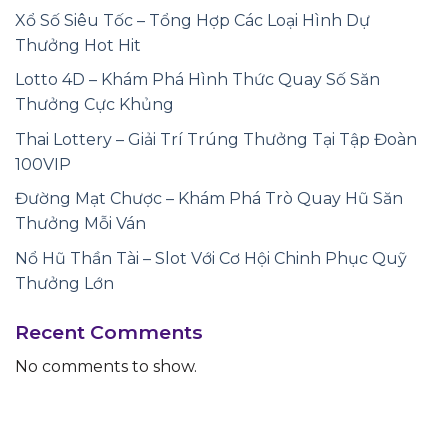
Xổ Số Siêu Tốc – Tổng Hợp Các Loại Hình Dự
Thưởng Hot Hit
Lotto 4D – Khám Phá Hình Thức Quay Số Săn
Thưởng Cực Khủng
Thai Lottery – Giải Trí Trúng Thưởng Tại Tập Đoàn
100VIP
Đường Mạt Chược – Khám Phá Trò Quay Hũ Săn
Thưởng Mỗi Ván
Nổ Hũ Thần Tài – Slot Với Cơ Hội Chinh Phục Quỹ
Thưởng Lớn
Recent Comments
No comments to show.