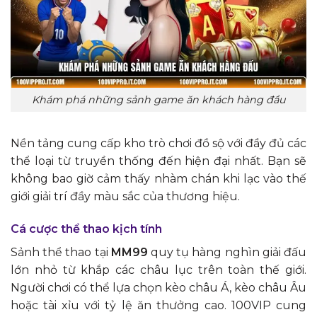
Khám phá những sảnh game ăn khách hàng đầu
Nền tảng cung cấp kho trò chơi đồ sộ với đầy đủ các
thể loại từ truyền thống đến hiện đại nhất. Bạn sẽ
không bao giờ cảm thấy nhàm chán khi lạc vào thế
giới giải trí đầy màu sắc của thương hiệu.
Cá cược thể thao kịch tính
Sảnh thể thao tại
MM99
quy tụ hàng nghìn giải đấu
lớn nhỏ từ khắp các châu lục trên toàn thế giới.
Người chơi có thể lựa chọn kèo châu Á, kèo châu Âu
hoặc tài xỉu với tỷ lệ ăn thưởng cao. 100VIP cung