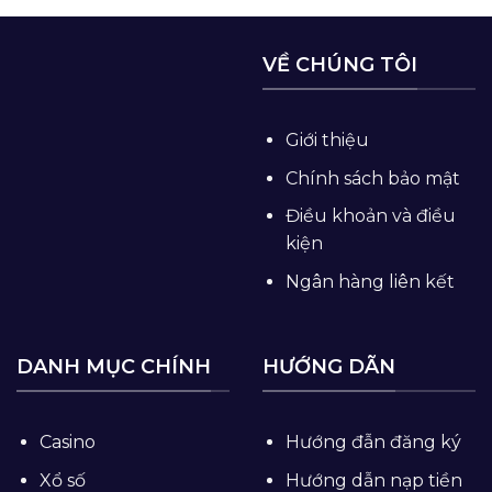
VỀ CHÚNG TÔI
Giới thiệu
Chính sách bảo mật
Điều khoản và điều
kiện
Ngân hàng liên kết
DANH MỤC CHÍNH
HƯỚNG DÃN
Casino
Hướng đẫn đăng ký
Xổ số
Hướng dẫn nạp tiền